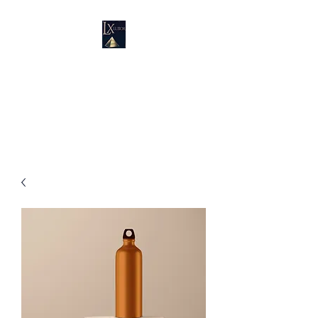
LUXURY SUPPLIES
19100 SW 106 AVE UNIT # 3 &
4