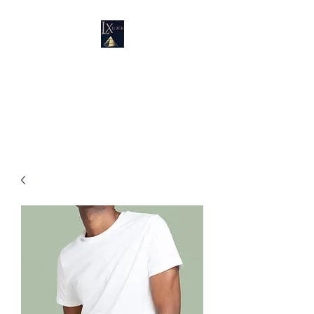
LUXURY SUPPLIES
19100 SW 106 AVE UNIT # 3 &
4